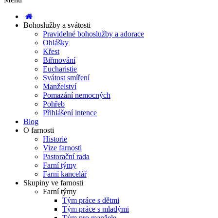
Bohoslužby a svátosti
Pravidelné bohoslužby a adorace
Ohlášky
Křest
Biřmování
Eucharistie
Svátost smíření
Manželství
Pomazání nemocných
Pohřeb
Přihlášení intence
Blog
O farnosti
Historie
Vize farnosti
Pastorační rada
Farní týmy
Farní kancelář
Skupiny ve farnosti
Farní týmy
Tým práce s dětmi
Tým práce s mladými
Tým pro manžele