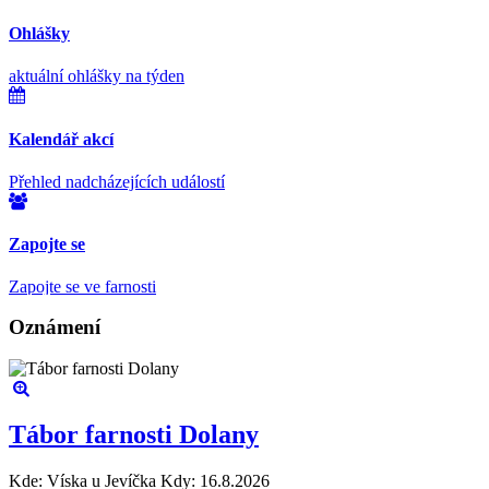
Ohlášky
aktuální ohlášky na týden
Kalendář akcí
Přehled nadcházejících událostí
Zapojte se
Zapojte se ve farnosti
Oznámení
Podpořte farnost
Podpořte farnost finančně
Tábor farnosti Dolany
Poutní cesta
Kde: Víska u Jevíčka
Kdy: 16.8.2026