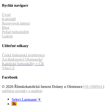
Rychlá navigace
Úvod
Kalendář
Rezervovat intenci
Blog
Pořad bohoslužeb
Galerie
Užitečné odkazy
Česká biskupská konference
Arcibiskupství Olomoucké
Katolické bohoslužby v ČR
Víra.CZ
Facebook
© 2026 Římskokatolická farnost Dolany u Olomouce |
IS OMNIA
|
odebírat novinky e-mailem
Select Language
▼