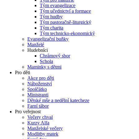
Tým evangelizace
Tým učednictví a formace
Tým hudby
Tým pastoračně-liturgický
Tým charita
Tým technicko-ekonomický
Evangelizační buňky
Manželé
Hudebníci
Chrámový sbor
Schola
Maminky s dětmi
Pro děti
Akce pro děti
Náboženství
Spolčátko
Ministranti
Dětské mše a nedělní katecheze
Farní tábor
Pro veřejnost
Večery chval
Kurzy Alfa
Manželské večery
Modlitby matek