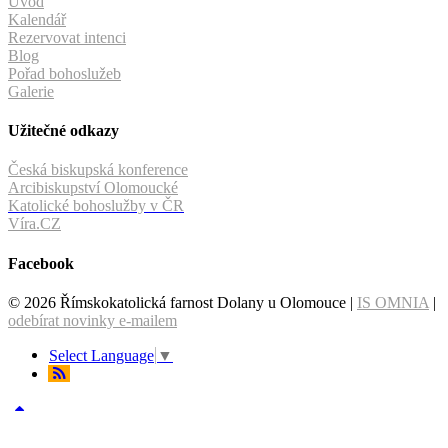
Úvod
Kalendář
Rezervovat intenci
Blog
Pořad bohoslužeb
Galerie
Užitečné odkazy
Česká biskupská konference
Arcibiskupství Olomoucké
Katolické bohoslužby v ČR
Víra.CZ
Facebook
© 2026 Římskokatolická farnost Dolany u Olomouce |
IS OMNIA
|
odebírat novinky e-mailem
Select Language
▼