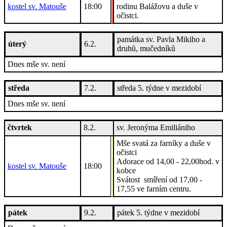
kostel sv. Matouše
18:00
rodinu Balážovu a duše v
očistci.
památka sv. Pavla Mikiho a
úterý
6.2.
druhů, mučedníků
Dnes mše sv. není
středa
7.2.
středa 5. týdne v mezidobí
Dnes mše sv. není
čtvrtek
8.2.
sv. Jeronýma Emiliániho
Mše svatá za farníky a duše v
očistci
Adorace od 14,00 - 22,00hod. v
kostel sv. Matouše
18:00
kobce
Svátost smíření od 17,00 -
17,55 ve farním centru.
pátek
9.2.
pátek 5. týdne v mezidobí