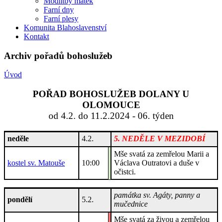
Modlitby matek
Farní dny
Farní plesy
Komunita Blahoslavenství
Kontakt
Archiv pořadů bohoslužeb
Úvod
POŘAD BOHOSLUŽEB DOLANY U
OLOMOUCE
od 4.2. do 11.2.2024 - 06. týden
neděle
4.2.
5. NEDĚLE V MEZIDOBÍ
Mše svatá za zemřelou Marii a
kostel sv. Matouše
10:00
Václava Outratovi a duše v
očistci.
památka sv. Agáty, panny a
pondělí
5.2.
mučednice
Mše svatá za živou a zemřelou