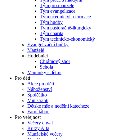
Tým pro manžele
Tým evangelizace
Tým učednictví a formace
Tým hudby
Tým pastoračně-liturgický
Tým charita
Tým technicko-ekonomický
Evangelizační buňky
Manželé
Hudebníci
Chrámový sbor
Schola
Maminky s dětmi
Pro děti
Akce pro děti
Náboženství
Spolčátko
Ministranti
Dětské mše a nedělní katecheze
Farní tábor
Pro veřejnost
Večery chval
Kurzy Alfa
Manželské večery