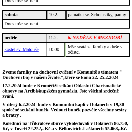
Dnes mše sv. není
sobota
10.2.
památka sv. Scholastiky, panny
Dnes mše sv. není
neděle
11.2.
6. NEDĚLE V MEZIDOBÍ
Mše svatá za farníky a duše v
kostel sv. Matouše
10:00
očistci
Zveme farníky na duchovní cvičení v Komunitě s tématem "
Duchovní boj v našem životě.",které se koná 22.-25.2.2024
17.2.2024 bude v Kroměříži setkání Oblastní Charismatické
obnovy na Arcibiskupském gymnásiu. Jste všichni srdečně
zváni.
V úterý 6.2.2024 bude v Komunitní kapli v Dolanech v 19,30
společné setkání buněk. Vedoucí buněk pozvěte všechny sestry
a bratry .
Koledníci na Tříkrálové sbírce vykoledovali v Dolanech 86.750,-
Kč, v Toveři 22.252,- Kč a v Bělkovicích-Laštanech 55.068,-Kč.