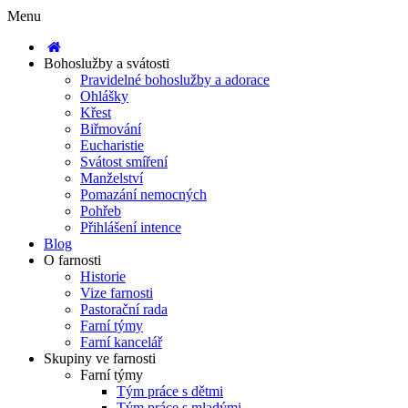
Menu
Bohoslužby a svátosti
Pravidelné bohoslužby a adorace
Ohlášky
Křest
Biřmování
Eucharistie
Svátost smíření
Manželství
Pomazání nemocných
Pohřeb
Přihlášení intence
Blog
O farnosti
Historie
Vize farnosti
Pastorační rada
Farní týmy
Farní kancelář
Skupiny ve farnosti
Farní týmy
Tým práce s dětmi
Tým práce s mladými