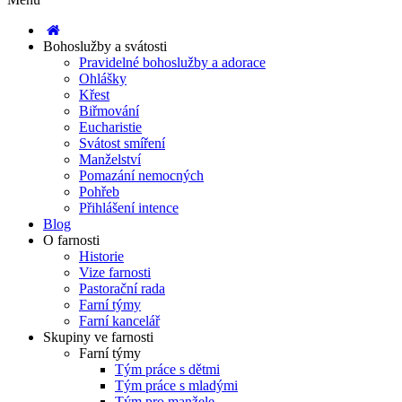
Bohoslužby a svátosti
Pravidelné bohoslužby a adorace
Ohlášky
Křest
Biřmování
Eucharistie
Svátost smíření
Manželství
Pomazání nemocných
Pohřeb
Přihlášení intence
Blog
O farnosti
Historie
Vize farnosti
Pastorační rada
Farní týmy
Farní kancelář
Skupiny ve farnosti
Farní týmy
Tým práce s dětmi
Tým práce s mladými
Tým pro manžele