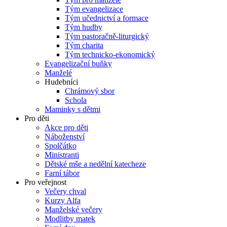
Tým evangelizace
Tým učednictví a formace
Tým hudby
Tým pastoračně-liturgický
Tým charita
Tým technicko-ekonomický
Evangelizační buňky
Manželé
Hudebníci
Chrámový sbor
Schola
Maminky s dětmi
Pro děti
Akce pro děti
Náboženství
Spolčátko
Ministranti
Dětské mše a nedělní katecheze
Farní tábor
Pro veřejnost
Večery chval
Kurzy Alfa
Manželské večery
Modlitby matek