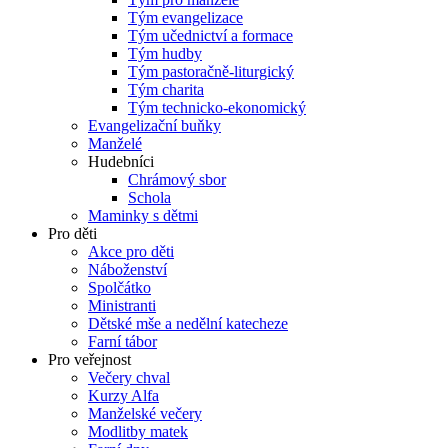
Tým evangelizace
Tým učednictví a formace
Tým hudby
Tým pastoračně-liturgický
Tým charita
Tým technicko-ekonomický
Evangelizační buňky
Manželé
Hudebníci
Chrámový sbor
Schola
Maminky s dětmi
Pro děti
Akce pro děti
Náboženství
Spolčátko
Ministranti
Dětské mše a nedělní katecheze
Farní tábor
Pro veřejnost
Večery chval
Kurzy Alfa
Manželské večery
Modlitby matek