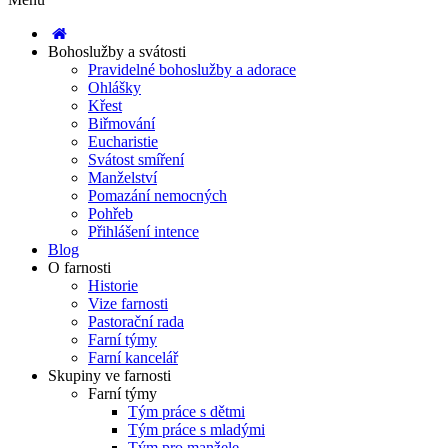
Bohoslužby a svátosti
Pravidelné bohoslužby a adorace
Ohlášky
Křest
Biřmování
Eucharistie
Svátost smíření
Manželství
Pomazání nemocných
Pohřeb
Přihlášení intence
Blog
O farnosti
Historie
Vize farnosti
Pastorační rada
Farní týmy
Farní kancelář
Skupiny ve farnosti
Farní týmy
Tým práce s dětmi
Tým práce s mladými
Tým pro manžele