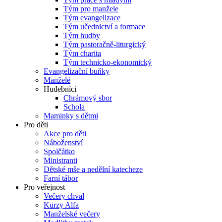
Tým pro manžele
Tým evangelizace
Tým učednictví a formace
Tým hudby
Tým pastoračně-liturgický
Tým charita
Tým technicko-ekonomický
Evangelizační buňky
Manželé
Hudebníci
Chrámový sbor
Schola
Maminky s dětmi
Pro děti
Akce pro děti
Náboženství
Spolčátko
Ministranti
Dětské mše a nedělní katecheze
Farní tábor
Pro veřejnost
Večery chval
Kurzy Alfa
Manželské večery