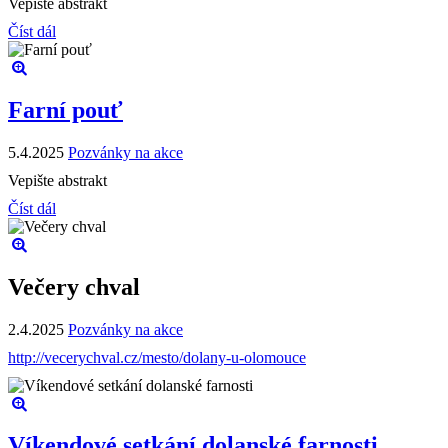
Vepište abstrakt
Číst dál
Farní pouť
5.4.2025
Pozvánky na akce
Vepište abstrakt
Číst dál
Večery chval
2.4.2025
Pozvánky na akce
http://vecerychval.cz/mesto/dolany-u-olomouce
Víkendové setkání dolanské farnosti