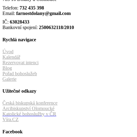
Telefon:
732 435 398
Email:
farnostdolany@gmail.com
IČ:
63028433
Bankovní spojení:
2500632118/2010
Rychlá navigace
Úvod
Kalendář
Rezervovat intenci
Blog
Pořad bohoslužeb
Galerie
Užitečné odkazy
Česká biskupská konference
Arcibiskupství Olomoucké
Katolické bohoslužby v ČR
Víra.CZ
Facebook