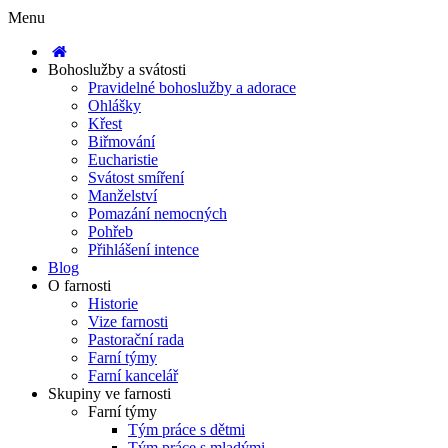
Menu
Bohoslužby a svátosti
Pravidelné bohoslužby a adorace
Ohlášky
Křest
Biřmování
Eucharistie
Svátost smíření
Manželství
Pomazání nemocných
Pohřeb
Přihlášení intence
Blog
O farnosti
Historie
Vize farnosti
Pastorační rada
Farní týmy
Farní kancelář
Skupiny ve farnosti
Farní týmy
Tým práce s dětmi
Tým práce s mladými