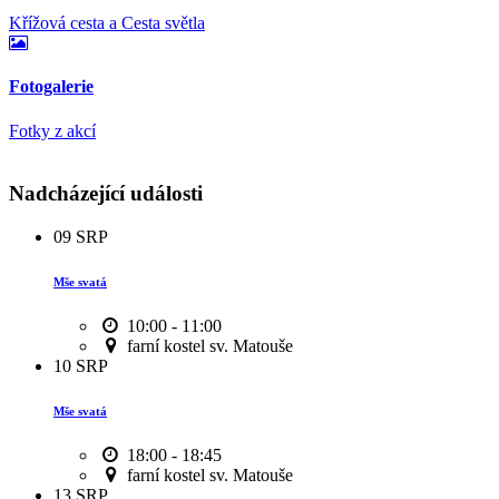
Křížová cesta a Cesta světla
Fotogalerie
Fotky z akcí
Nadcházející události
09
SRP
Mše svatá
10:00 - 11:00
farní kostel sv. Matouše
10
SRP
Mše svatá
18:00 - 18:45
farní kostel sv. Matouše
13
SRP