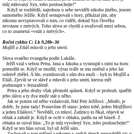
můj milovaný Syn, toho poslouchejte!“
Když se rozhlédli, najednou u sebe neviděli nikoho jiného, jenom
samotného Ježíše. Když sestupovali s hory, přikázal jim, aby
nikomu nevypravovali o tom, co viděli, dokud Syn člověka
nevstane z mrtvých. Toho slova se chytili a uvažovali mezi sebou,
co to znamená »vstát z mrtvých«.
Roční cyklus C: Lk 9,28b–36
Mojžíš a Eliáš mluvili o jeho smrti.
Slova svatého evangelia podle Lukáše.
Ježíš vzal s sebou Petra, Jana a Jakuba a vystoupil s nimi na horu
pomodlit se. Když se modlil, výraz tváře se mu změnil a jeho šat
oslnivě zbělel. A hle, rozmlouvali s ním dva muži – byli to Mojžíš a
Eliáš. Zjevili se ve slávě a mluvili o jeho smrti, kterou měl
podstoupit v Jeruzalémě.
Petra a jeho druhy však přemohl spánek. Když se probrali, spatřili
jeho slávu a ty dva muže stát u něho.
Jak se potom od něho vzdalovali, řekl Petr Ježíšovi: „Mistře, je
dobře, že jsme tady! Postavíme tři stany: jeden tobě, jeden Mojžíšovi
a jeden Eliášovi.“ Nevěděl, co mluví. Zatímco to říkal, objevil se
oblak a zahalil je. Když se octli v oblaku, padla na ně bázeň. Z
oblaku se ozval hlas: „To je můj vyvolený Syn, toho poslouchejte!“
Když se ten hlas ozval, byl už Ježíš sám.
Zachovali o tom mlčení a nikomu v oněch dnech nepověděli nic o