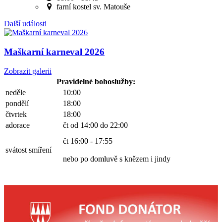
farní kostel sv. Matouše
Další události
Maškarní karneval 2026
Zobrazit galerii
Pravidelné bohoslužby:
neděle
10:00
pondělí
18:00
čtvrtek
18:00
adorace
čt od 14:00 do 22:00
čt 16:00 - 17:55
svátost smíření
nebo po domluvě s knězem i jindy