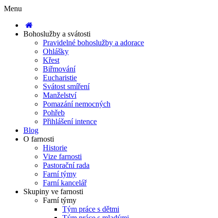
Menu
Bohoslužby a svátosti
Pravidelné bohoslužby a adorace
Ohlášky
Křest
Biřmování
Eucharistie
Svátost smíření
Manželství
Pomazání nemocných
Pohřeb
Přihlášení intence
Blog
O farnosti
Historie
Vize farnosti
Pastorační rada
Farní týmy
Farní kancelář
Skupiny ve farnosti
Farní týmy
Tým práce s dětmi
Tým práce s mladými