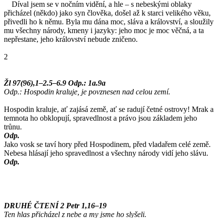
Díval jsem se v nočním vidění, a hle – s nebeskými oblaky
přicházel (někdo) jako syn člověka, došel až k starci velikého věku,
přivedli ho k němu. Byla mu dána moc, sláva a království, a sloužily
mu všechny národy, kmeny i jazyky: jeho moc je moc věčná, a ta
nepřestane, jeho království nebude zničeno.
2
Žl 97(96),1–2.5–6.9 Odp.: 1a.9a
Odp.: Hospodin kraluje, je povznesen nad celou zemí.
Hospodin kraluje, ať zajásá země, ať se radují četné ostrovy! Mrak a
temnota ho obklopují, spravedlnost a právo jsou základem jeho
trůnu.
Odp.
Jako vosk se taví hory před Hospodinem, před vladařem celé země.
Nebesa hlásají jeho spravedlnost a všechny národy vidí jeho slávu.
Odp.
DRUHÉ ČTENÍ 2 Petr 1,16–19
Ten hlas přicházel z nebe a my jsme ho slyšeli.