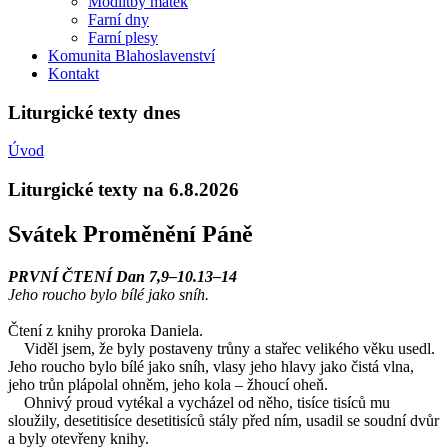
Modlitby matek
Farní dny
Farní plesy
Komunita Blahoslavenství
Kontakt
Liturgické texty dnes
Úvod
Liturgické texty na 6.8.2026
Svátek Proměnění Páně
PRVNÍ ČTENÍ Dan 7,9–10.13–14
Jeho roucho bylo bílé jako sníh.
Čtení z knihy proroka Daniela.
Viděl jsem, že byly postaveny trůny a stařec velikého věku usedl.
Jeho roucho bylo bílé jako sníh, vlasy jeho hlavy jako čistá vlna,
jeho trůn plápolal ohněm, jeho kola – žhoucí oheň.
Ohnivý proud vytékal a vycházel od něho, tisíce tisíců mu
sloužily, desetitisíce desetitisíců stály před ním, usadil se soudní dvůr
a byly otevřeny knihy.