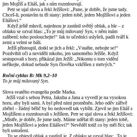
jim Mojžíš a Eliáš, jak s ním rozmlouvají.
Petr se ujal slova a řekl Ježíšovi: „Pane, je dobře, že jsme tady.
Chceš-li, postavím tu tři stany: jeden tobě, jeden Mojžíšovi a jeden
Eliášovi.“
Když ještě mluvil, najednou je zastínil světlý oblak, a hle – z
oblaku se ozval hlas: „To je můj milovaný Syn, v něm mám
zalíbení; toho poslouchejte!“ Jak to učedníci uslyšeli, padli tváří k
zemi a velmi se báli.
Ježíš přistoupil, dotkl se jich a řekl: „Vstaňte, nebojte se!“
Pozdvihli oči a neviděli nikoho, jen samotného Ježíše. Když
sestupovali s hory, přikázal jim Ježíš: „Nikomu o tom vidění
neříkejte, dokud nebude Syn člověka vzkříšen z mrtvých.“
Roční cyklus B: Mk 9,2–10
To je můj milovaný Syn.
Slova svatého evangelia podle Marka.
Ježíš vzal s sebou Petra, Jakuba a Jana a vyvedl je na vysokou
horu, aby byli sami. A byl před nimi proměněn. Jeho oděv zářivě
zbělel – žádný bělič by ho nedovedl tak vybílit. Zjevil se jim Eliáš s
Mojžíšem a rozmlouvali s Ježíšem. Petr se ujal slova a řekl Ježíšovi:
„Mistře, je dobře, že jsme tady. Máme udělat tři stany: jeden tobě,
jeden Mojžíšovi a jeden Eliášovi?“ Nevěděl totiž co by měl říci; tak
byli ustrašeni.
Tu se objevil oblak a zastínil je. Z oblaku se ozval hlas: „To je