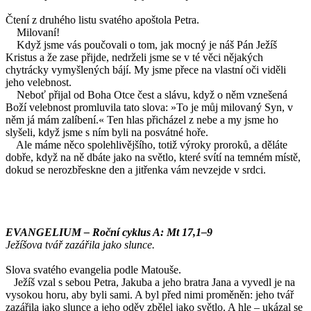
Čtení z druhého listu svatého apoštola Petra.
Milovaní!
Když jsme vás poučovali o tom, jak mocný je náš Pán Ježíš
Kristus a že zase přijde, nedrželi jsme se v té věci nějakých
chytrácky vymyšlených bájí. My jsme přece na vlastní oči viděli
jeho velebnost.
Neboť přijal od Boha Otce čest a slávu, když o něm vznešená
Boží velebnost promluvila tato slova: »To je můj milovaný Syn, v
něm já mám zalíbení.« Ten hlas přicházel z nebe a my jsme ho
slyšeli, když jsme s ním byli na posvátné hoře.
Ale máme něco spolehlivějšího, totiž výroky proroků, a děláte
dobře, když na ně dbáte jako na světlo, které svítí na temném místě,
dokud se nerozbřeskne den a jitřenka vám nevzejde v srdci.
EVANGELIUM – Roční cyklus A: Mt 17,1–9
Ježíšova tvář zazářila jako slunce.
Slova svatého evangelia podle Matouše.
Ježíš vzal s sebou Petra, Jakuba a jeho bratra Jana a vyvedl je na
vysokou horu, aby byli sami. A byl před nimi proměněn: jeho tvář
zazářila jako slunce a jeho oděv zbělel jako světlo. A hle – ukázal se