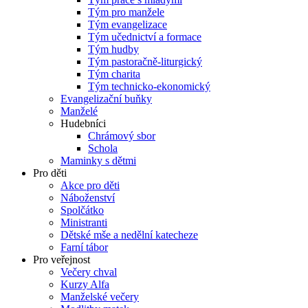
Tým pro manžele
Tým evangelizace
Tým učednictví a formace
Tým hudby
Tým pastoračně-liturgický
Tým charita
Tým technicko-ekonomický
Evangelizační buňky
Manželé
Hudebníci
Chrámový sbor
Schola
Maminky s dětmi
Pro děti
Akce pro děti
Náboženství
Spolčátko
Ministranti
Dětské mše a nedělní katecheze
Farní tábor
Pro veřejnost
Večery chval
Kurzy Alfa
Manželské večery