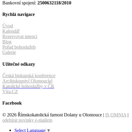
Bankovní spojení:
2500632118/2010
Rychlá navigace
Úvod
Kalendář
Rezervovat intenci
Blog
Pořad bohoslužeb
Galerie
Užitečné odkazy
Česká biskupská konference
Arcibiskupství Olomoucké
Katolické bohoslužby v ČR
Víra.CZ
Facebook
© 2026 Římskokatolická farnost Dolany u Olomouce |
IS OMNIA
|
odebírat novinky e-mailem
Select Language
▼